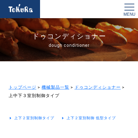
t
o
g
g
l
e
n
ドゥコンディショナー
a
v
dough conditioner
i
g
a
t
i
o
n
トップページ
>
機械製品一覧
>
ドゥコンディショナー
>
上中下３室別制御タイプ
上下２室別制御タイプ
上下２室別制御 低型タイプ