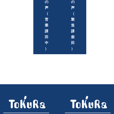
の
の
声
声
（
（
営
製
業
造
課
課
田
柴
中
田
）
）