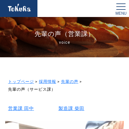
t
o
g
g
l
e
n
先輩の声（営業課）
a
v
voice
i
g
a
t
i
o
n
トップページ
>
採用情報
>
先輩の声
>
先輩の声（サービス課）
営業課 田中
製造課 柴田